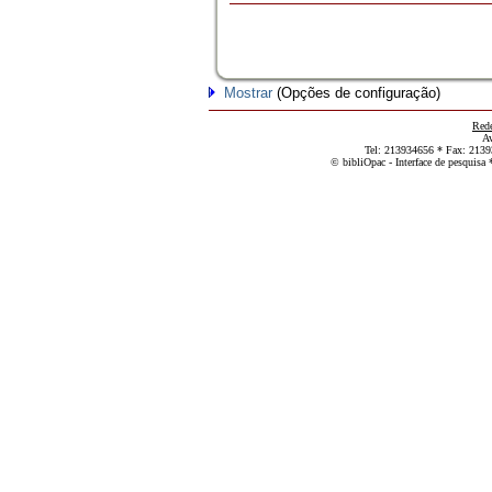
Mostrar
(Opções de configuração)
Rede
Av
Tel: 213934656 * Fax: 213
© bibliOpac - Interface de pesquisa