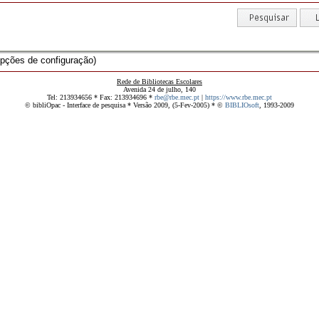
pções de configuração)
Rede de Bibliotecas Escolares
Avenida 24 de julho, 140
Tel: 213934656 * Fax: 213934696 *
rbe@rbe.mec.pt
|
https://www.rbe.mec.pt
© bibliOpac - Interface de pesquisa * Versão 2009, (5-Fev-2005) * ©
BIBLIOsoft
, 1993-2009