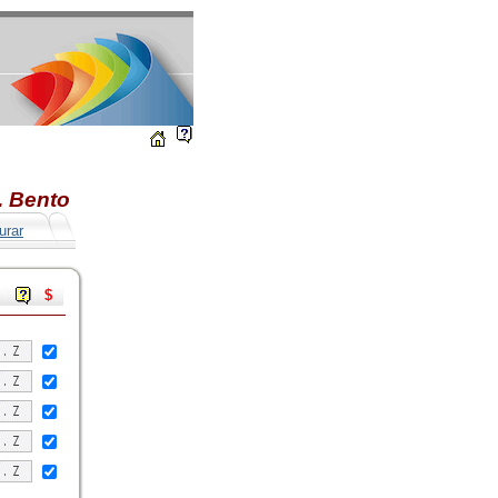
. Bento
urar
$